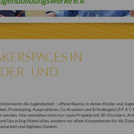
ugendbildungswerke e.V.
KERSPACES IN
NDER- UND
lutionieren die Jugendarbeit – offene Räume, in denen Kinder und Juge
en, Prototyping, Ausprobieren, Co-Kreation und Erfindergeist (S P A C E
rn werden. Hier entstehen nicht nur coole Projekte mit 3D-Druckern, Ar
und Upcycling-Materialien, sondern vor allem Kompetenzen für die Zuku
amarbeit und digitales Denken.