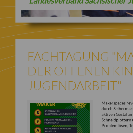
Landesverband Sächsischer J
FACHTAGUNG "MA
DER OFFENEN KI
JUGENDARBEIT"
Makerspaces revo
durch Selbermach
aktiven Gestalte
Schneidplottern 
Problemlösen, Te