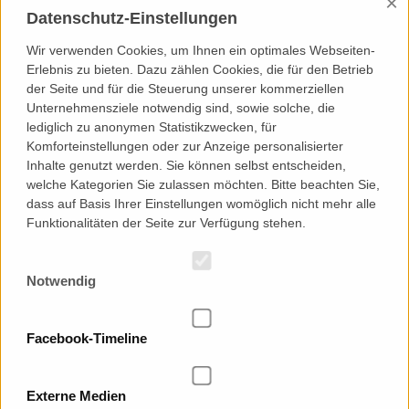
×
Datenschutz-Einstellungen
Wir verwenden Cookies, um Ihnen ein optimales Webseiten-
Erlebnis zu bieten. Dazu zählen Cookies, die für den Betrieb
der Seite und für die Steuerung unserer kommerziellen
Unternehmensziele notwendig sind, sowie solche, die
lediglich zu anonymen Statistikzwecken, für
Komforteinstellungen oder zur Anzeige personalisierter
Inhalte genutzt werden. Sie können selbst entscheiden,
welche Kategorien Sie zulassen möchten. Bitte beachten Sie,
dass auf Basis Ihrer Einstellungen womöglich nicht mehr alle
KONTAKT
Funktionalitäten der Seite zur Verfügung stehen.
Landesverband Sächsischer Jugendbildungswerke e.V.
Cossebauder Straße 5
01157 Dresden
Notwendig
Telefon: 0049 (0) 351 40 15 900
Telefax: 0049 (0) 351 40 15 902
E-Mail:
info
@
ljbw.de
Facebook-Timeline
Externe Medien