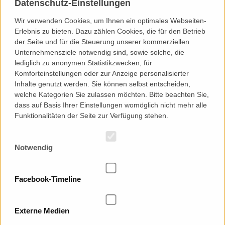
Datenschutz-Einstellungen
Wir verwenden Cookies, um Ihnen ein optimales Webseiten-
Erlebnis zu bieten. Dazu zählen Cookies, die für den Betrieb
der Seite und für die Steuerung unserer kommerziellen
Unternehmensziele notwendig sind, sowie solche, die
lediglich zu anonymen Statistikzwecken, für
Komforteinstellungen oder zur Anzeige personalisierter
Inhalte genutzt werden. Sie können selbst entscheiden,
welche Kategorien Sie zulassen möchten. Bitte beachten Sie,
dass auf Basis Ihrer Einstellungen womöglich nicht mehr alle
KONTAKT
Funktionalitäten der Seite zur Verfügung stehen.
Landesverband Sächsischer Jugendbildungswerke e.V.
Cossebauder Straße 5
01157 Dresden
Notwendig
Telefon: 0049 (0) 351 40 15 900
Telefax: 0049 (0) 351 40 15 902
E-Mail:
info
@
ljbw.de
Facebook-Timeline
Externe Medien