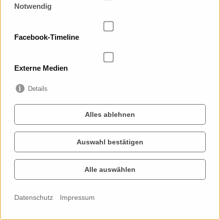
Notwendig
23. Januar 2026
Am 17. Januar 2026
fand im Barkhausen-
Facebook-Timeline
Bau der TU Dresden
der diesjährige
Regionalwettbewerb
Externe Medien
der FIRST LEGO
League statt. 13
Details
Teams, 120
Schülerinnen und
Schüler, 13 Coaches,
Alles ablehnen
16 Juror:innen, 5
Schiedsri ...
Auswahl bestätigen
WEITERLESEN ...
Alle auswählen
"Medienpädagogik
Datenschutz
Impressum
gestalten -
Kompetenzen