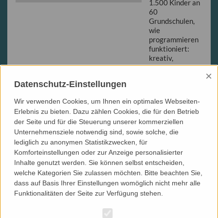
1.500 Kinder an
60
Grundschulen,
wie
programmieren
funktioniert:
kreativ,
spielerisch und
×
altersgerecht.
Datenschutz-Einstellungen
100 Schulen
sind möglich.
Wir verwenden Cookies, um Ihnen ein optimales Webseiten-
Aber nur
Erlebnis zu bieten. Dazu zählen Cookies, die für den Betrieb
gemeinsam!
der Seite und für die Steuerung unserer kommerziellen
Unternehmensziele notwendig sind, sowie solche, die
WEITERLESEN
lediglich zu anonymen Statistikzwecken, für
...
Komforteinstellungen oder zur Anzeige personalisierter
Inhalte genutzt werden. Sie können selbst entscheiden,
welche Kategorien Sie zulassen möchten. Bitte beachten Sie,
dass auf Basis Ihrer Einstellungen womöglich nicht mehr alle
FIRST LEGO League
Funktionalitäten der Seite zur Verfügung stehen.
Regionalwettbewerb
Dresden mit Team-
Rekord