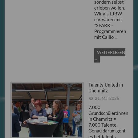
sondern selbst
erleben wollen.
Wir als LJBW
e.V. waren mit
"SPARK –
Programmieren
mit Callio ...
WEITERLESEN
...
Talents United in
Chemnitz
21. Mai 2026
7.000
Grundschüler:innen
in Chemnitz =
7.000 Talente.
Genau darum geht
es bei Talents