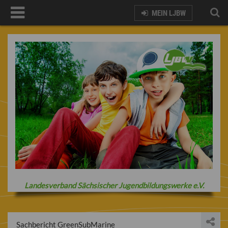
MEIN LJBW
Landesverband Sächsischer Jugendbildungswerke e.V.
Sachbericht GreenSubMarine