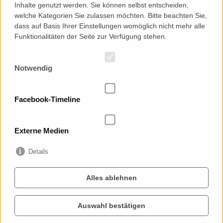
Inhalte genutzt werden. Sie können selbst entscheiden,
welche Kategorien Sie zulassen möchten. Bitte beachten Sie,
dass auf Basis Ihrer Einstellungen womöglich nicht mehr alle
KONTAKT
Funktionalitäten der Seite zur Verfügung stehen.
Landesverband Sächsischer Jugendbildungswerke e.V.
Cossebauder Straße 5
01157 Dresden
Notwendig
Telefon: 0049 (0) 351 40 15 900
Telefax: 0049 (0) 351 40 15 902
E-Mail:
info
@
ljbw.de
Facebook-Timeline
Externe Medien
Details
IMPRESSUM
Alles ablehnen
DATENSCHUTZ
AGB
Auswahl bestätigen
Der LJBW und seine Veranstaltungen werden